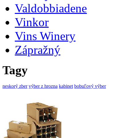
Valdobbiadene
Vinkor
Vins Winery
Zápražný
Tagy
neskorý zber
výber z hrozna
kabinet
bobuľový výber