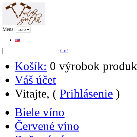
Mena:
Go!
Košík:
0
výrobok
produk
Váš účet
Vitajte, (
Prihlásenie
)
Biele víno
Červené víno