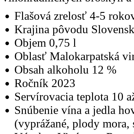
Flašová zrelosť
4-5 roko
Krajina pôvodu
Slovens
Objem
0,75 l
Oblasť
Malokarpatská vi
Obsah alkoholu
12 %
Ročník
2023
Servírovacia teplota
10 a
Snúbenie vína a jedla
hov
(vyprážané, plody mora, 