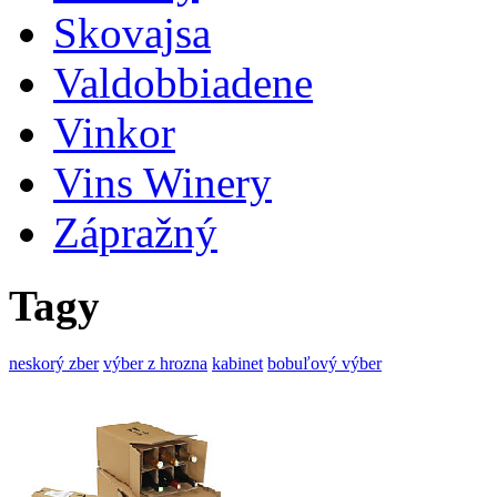
Skovajsa
Valdobbiadene
Vinkor
Vins Winery
Zápražný
Tagy
neskorý zber
výber z hrozna
kabinet
bobuľový výber