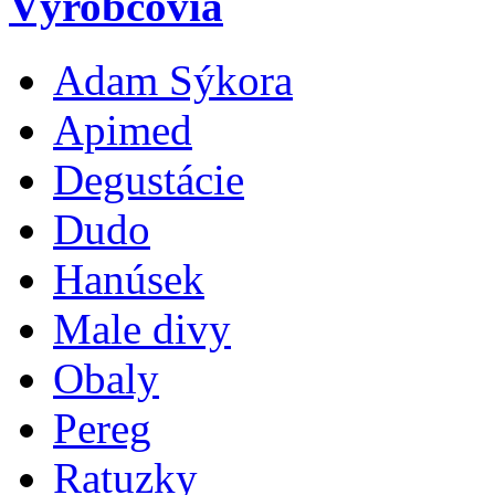
Výrobcovia
Adam Sýkora
Apimed
Degustácie
Dudo
Hanúsek
Male divy
Obaly
Pereg
Ratuzky