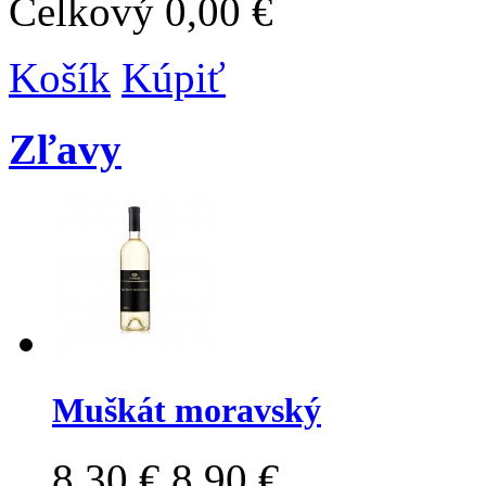
Celkový
0,00 €
Košík
Kúpiť
Zľavy
Muškát moravský
8,30 €
8,90 €